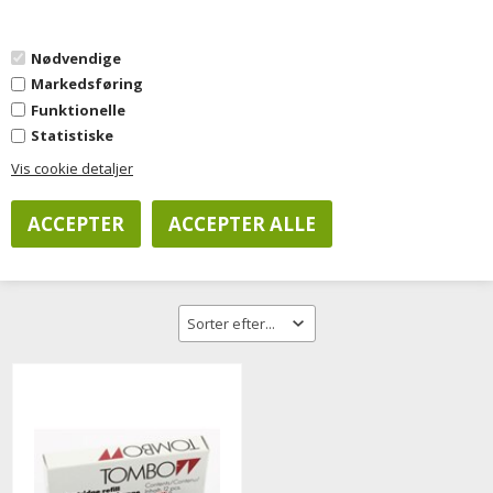
0
Nødvendige
Markedsføring
Forside
»
Kontorartikler
»
Skriveartikler
»
Ball-linere, refill blæk
Funktionelle
Statistiske
Vis cookie detaljer
Filtrer visning
Ball-linere, refill blæk