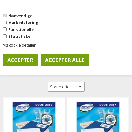
0
Nødvendige
Markedsføring
Forside
»
Kontorartikler
»
Papir & Etiketter
»
Multifunktions etiketter
Funktionelle
Statistiske
Vis cookie detaljer
Filtrer visning
Multifunktions etiketter