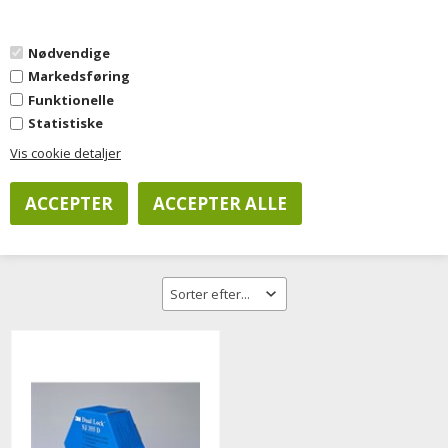
0
Nødvendige
Markedsføring
Forside
»
Diverse
»
Software
»
Diverse
Funktionelle
Statistiske
Vis cookie detaljer
Filtrer visning
Diverse