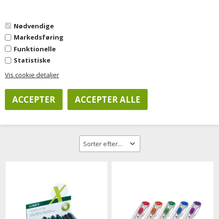
0
Nødvendige
Markedsføring
Forside
»
Kontorartikler
»
Forsendelse
»
Skæreknive
Funktionelle
Statistiske
Vis cookie detaljer
Filtrer visning
Skæreknive