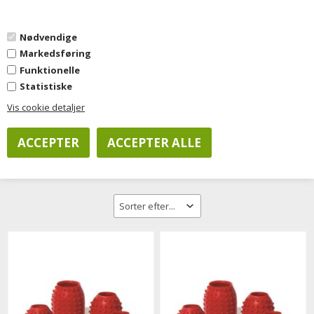
0
Nødvendige
Markedsføring
Forside
»
Kontorartikler
»
Skrivebordstilbehør
»
Bladvendere
Funktionelle
Statistiske
Vis cookie detaljer
Filtrer visning
Bladvendere