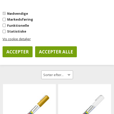
0
Nødvendige
Markedsføring
Forside
»
Kontorartikler
»
Skriveartikler
»
Poster marker, fine
Funktionelle
Statistiske
Vis cookie detaljer
Filtrer visning
Poster marker, fine