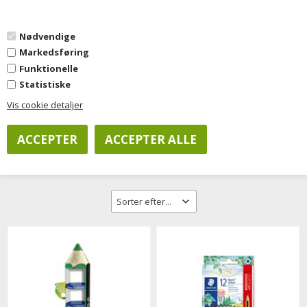
0
Nødvendige
Markedsføring
Forside
»
Kontorartikler
»
Skriveartikler
»
Filtpenne
Funktionelle
Statistiske
Vis cookie detaljer
Filtrer visning
Filtpenne