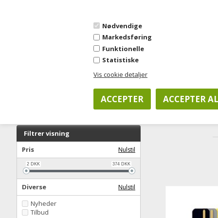
OPRET KONTO
FORSIDE
OM JYSK KONTORKONCEPT
SALGSBETINGE
Nødvendige
Markedsføring
Funktionelle
Statistiske
KOPIPAPIR
KONTORARTIKLER
CO
Vis cookie detaljer
Forside
»
Kontorartikler
»
Arkivering og opbevaring
»
Tilbudsma
Filtrer visning
Pris
Nulstil
2
DKK
374
DKK
Diverse
Nulstil
Nyheder
Tilbud