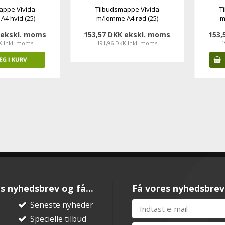
appe Vivida
Tilbudsmappe Vivida
T
4 hvid (25)
m/lomme A4 rød (25)
m
 ekskl. moms
153,57 DKK ekskl. moms
153,
K Inkl. moms
191,96 DKK Inkl. moms
1
s nyhedsbrev og få...
Få vores nyhedsbrev
Seneste nyheder
Specielle tilbud