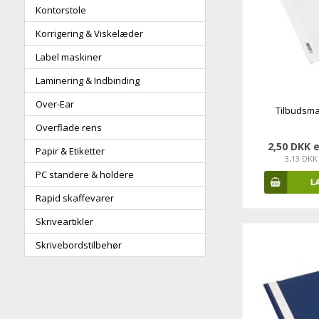
Kontorstole
Korrigering & Viskelæder
Label maskiner
Laminering & Indbinding
Over-Ear
Tilbudsma
Overflade rens
2,50 DKK 
Papir & Etiketter
3,13 DKK
PC standere & holdere
Rapid skaffevarer
Skriveartikler
Skrivebordstilbehør