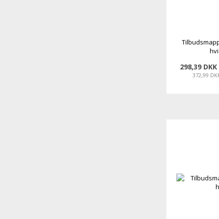
Tilbudsmap
hvi
298,39 DKK
372,99 DK