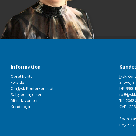
Information
Kundes
Opret konto
Jysk Kon
Forside
Silovej 8,
Om Jysk Kontorkoncept
DK-9900 
Salgsbetingelser
rb@jyskk
Mine favoritter
Tlf. 2062
Kundelogin
CVR.: 32
Spareka
Reg: 9070