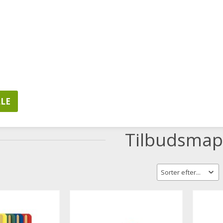
LSER
MINE FAVORITTER
KUNDELOGIN
20628657
Hverdage 8.00-16.0
MPUTERE & TABLETS
ERGONOMI
IT PRODUKT
pper
Tilbudsmap