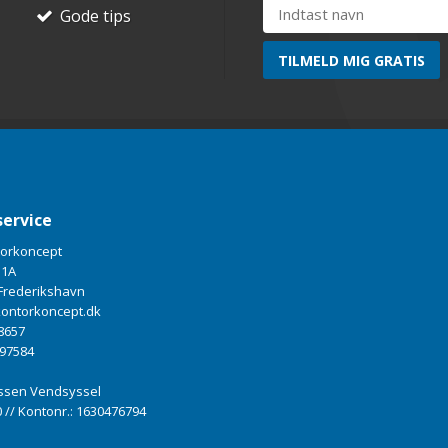
Gode tips
ervice
torkoncept
 1A
Frederikshavn
ontorkoncept.dk
 8657
897584
ssen Vendsyssel
 // Kontonr.: 1630476794