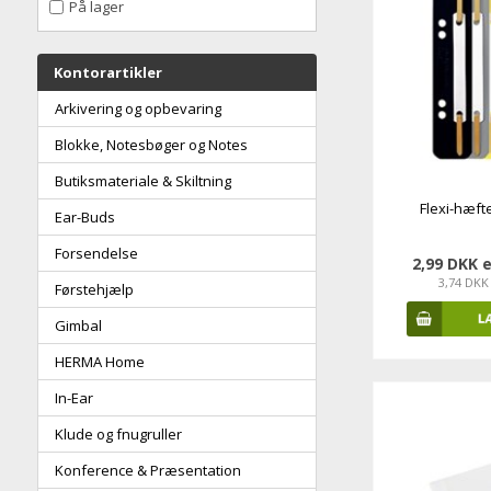
På lager
Kontorartikler
Arkivering og opbevaring
Blokke, Notesbøger og Notes
Butiksmateriale & Skiltning
Flexi-hæft
Ear-Buds
Forsendelse
2,99 DKK 
3,74 DKK
Førstehjælp
Gimbal
HERMA Home
In-Ear
Klude og fnugruller
Konference & Præsentation