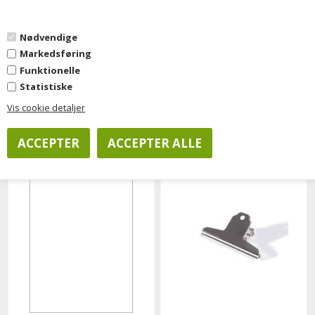
0
Nødvendige
Markedsføring
Funktionelle
Statistiske
Vi anbefaler
Kuglepenne
Notes
Kopipapir
Vis cookie detaljer
Printere
Etiketprintere
Hulmaskiner