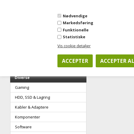
OPRET KONTO
FORSIDE
OM JYSK KONTORKONCEPT
SALGSBETINGE
Nødvendige
Markedsføring
Funktionelle
Statistiske
KOPIPAPIR
KONTORARTIKLER
CO
Vis cookie detaljer
Ingen varer funde
Diverse
Gaming
HDD, SSD & Lagring
Kabler & Adaptere
Komponenter
Software