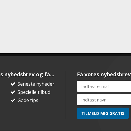
s nyhedsbrev og få...
Få vores nyhedsbrev
Seneste nyheder
Specielle tilbud
Gode tips