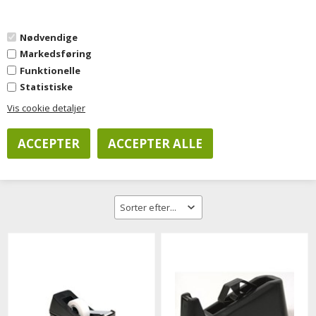
0
Nødvendige
Markedsføring
Forside
»
Kontorartikler
»
Skrivebordstilbehør
»
Tapedispensere
Funktionelle
Statistiske
Vis cookie detaljer
Filtrer visning
Tapedispensere