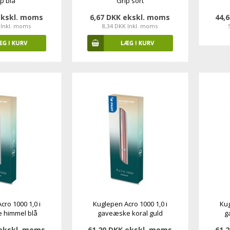
ip blå
Grip sort
ekskl. moms
6,67 DKK ekskl. moms
44,
 Inkl. moms
8,34 DKK Inkl. moms
ro 1000 1,0 i
Kuglepen Acro 1000 1,0 i
Kug
 himmel blå
gaveæske koral guld
g
 ekskl. moms
61,20 DKK ekskl. moms
61,