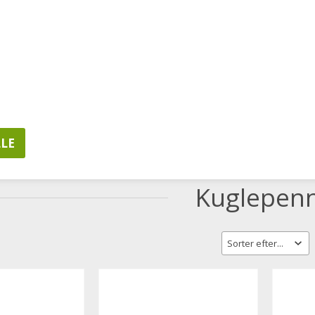
LSER
MINE FAVORITTER
KUNDELOGIN
20628657
Hverdage 8.00-16.0
MPUTERE & TABLETS
ERGONOMI
IT PRODUKT
Kuglepen