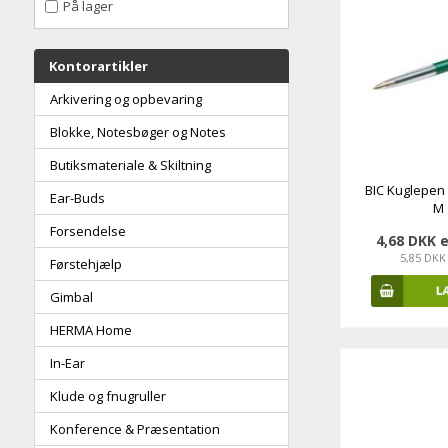
På lager
Kontorartikler
Arkivering og opbevaring
Blokke, Notesbøger og Notes
Butiksmateriale & Skiltning
BIC Kuglepen 
Ear-Buds
M 
Forsendelse
4,68 DKK 
5,85 DKK
Førstehjælp
Gimbal
HERMA Home
In-Ear
Klude og fnugruller
Konference & Præsentation