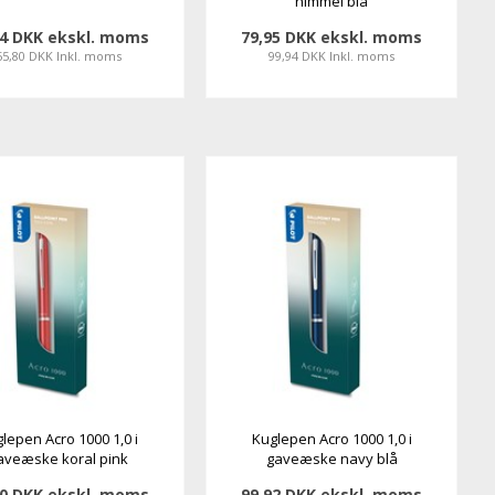
himmel blå
64 DKK ekskl. moms
79,95 DKK ekskl. moms
55,80 DKK Inkl. moms
99,94 DKK Inkl. moms
lepen Acro 1000 1,0 i
Kuglepen Acro 1000 1,0 i
aveæske koral pink
gaveæske navy blå
20 DKK ekskl. moms
99,92 DKK ekskl. moms