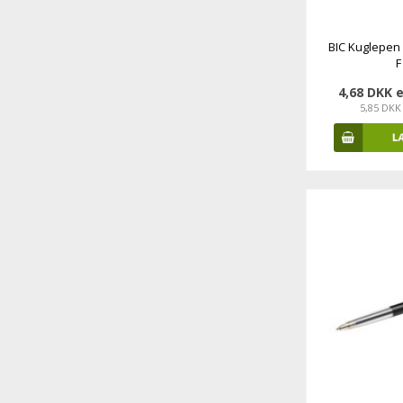
BIC Kuglepen 
F
4,68 DKK 
5,85 DKK