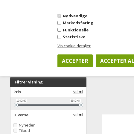
OPRET KONTO
FORSIDE
OM JYSK KONTORKONCEPT
SALGSBETINGE
Nødvendige
Markedsføring
Funktionelle
Statistiske
KOPIPAPIR
KONTORARTIKLER
CO
Vis cookie detaljer
Forside
»
Diverse
»
Software
»
Tegneværktøj
Filtrer visning
Pris
Nulstil
10
DKK
55
DKK
Diverse
Nulstil
Nyheder
Tilbud