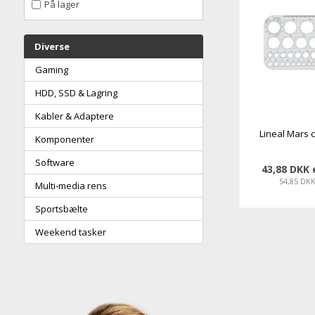
På lager
Diverse
Gaming
HDD, SSD & Lagring
Kabler & Adaptere
Lineal Mars ci
Komponenter
Software
43,88 DKK
54,85 DK
Multi-media rens
Sportsbælte
Weekend tasker