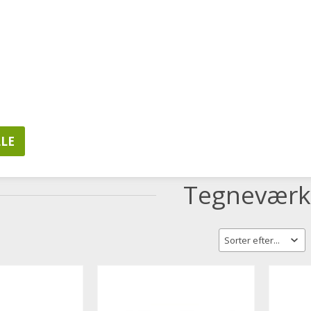
LSER
MINE FAVORITTER
KUNDELOGIN
20628657
Hverdage 8.00-16.0
MPUTERE & TABLETS
ERGONOMI
IT PRODUKT
Tegneværk