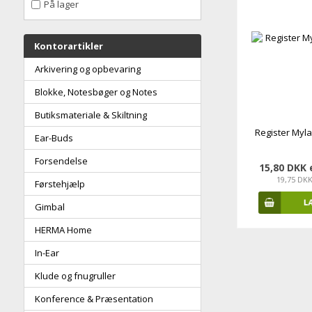
På lager
Kontorartikler
Arkivering og opbevaring
Blokke, Notesbøger og Notes
Butiksmateriale & Skiltning
Register Myla
Ear-Buds
Forsendelse
15,80 DKK
19,75 DK
Førstehjælp
Gimbal
HERMA Home
In-Ear
Klude og fnugruller
Konference & Præsentation