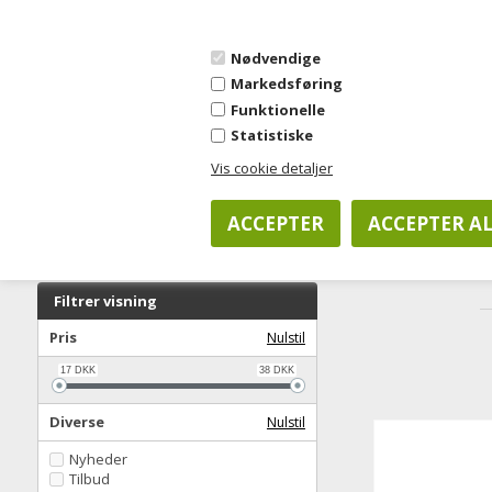
OPRET KONTO
FORSIDE
OM JYSK KONTORKONCEPT
SALGSBETINGE
Nødvendige
Markedsføring
Funktionelle
Statistiske
KOPIPAPIR
KONTORARTIKLER
CO
Vis cookie detaljer
Forside
»
Kontorartikler
»
Arkivering og opbevaring
»
Registre, 
Filtrer visning
Pris
Nulstil
17
DKK
38
DKK
Diverse
Nulstil
Nyheder
Tilbud