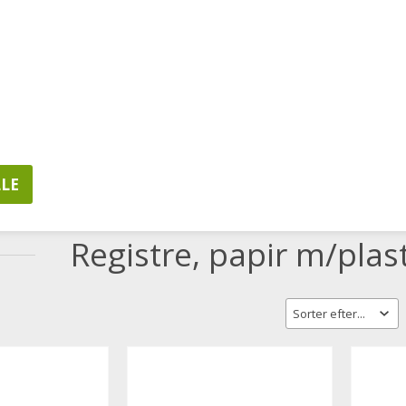
LSER
MINE FAVORITTER
KUNDELOGIN
20628657
Hverdage 8.00-16.0
MPUTERE & TABLETS
ERGONOMI
IT PRODUKT
papir m/plast forstærkning
Registre, papir m/plas