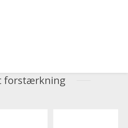
0,00 DKK
0
Hurtig levering
Vis kurv
Gå til betaling
0
Dag til dag og kun 75 kr.
ER & TILBEHØR
HYGIEJNE
DIVERSE
t forstærkning