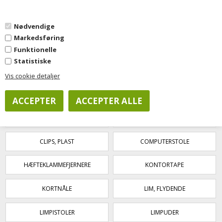
0
Nødvendige
Markedsføring
Forside
»
Kontorartikler
»
Skrivebordstilbehør
Funktionelle
Statistiske
Vis cookie detaljer
Filtrer visning
BLADVENDERE
BLYANTETUIER
CLIPS, PLAST
COMPUTERSTOLE
HÆFTEKLAMMEFJERNERE
KONTORTAPE
KORTNÅLE
LIM, FLYDENDE
LIMPISTOLER
LIMPUDER