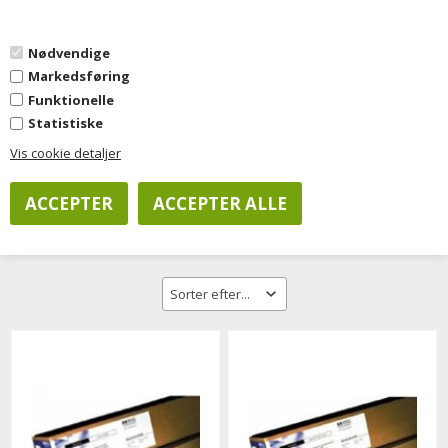
0
Nødvendige
Markedsføring
Forside
»
Kontorartikler
»
Papir & Etiketter
»
Teknisk papir
Funktionelle
Statistiske
Vis cookie detaljer
Filtrer visning
Teknisk papir